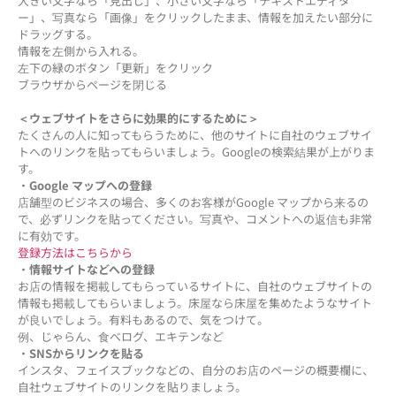
大きい文字なら「見出し」、小さい文字なら「テキストエディタ
ー」、写真なら「画像」をクリックしたまま、情報を加えたい部分に
ドラッグする。
情報を左側から入れる。
左下の緑のボタン「更新」をクリック
ブラウザからページを閉じる
＜ウェブサイトをさらに効果的にするために＞
たくさんの人に知ってもらうために、他のサイトに自社のウェブサイ
トへのリンクを貼ってもらいましょう。Googleの検索結果が上がりま
す。
・
Google マップへの登録
店舗型のビジネスの場合、多くのお客様がGoogle マップから来るの
で、必ずリンクを貼ってください。写真や、コメントへの返信も非常
に有効です。
登録方法はこちらから
・
情報サイトなどへの登録
お店の情報を掲載してもらっているサイトに、自社のウェブサイトの
情報も掲載してもらいましょう。床屋なら床屋を集めたようなサイト
が良いでしょう。有料もあるので、気をつけて。
例、じゃらん、食べログ、エキテンなど
・
SNSからリンクを貼る
インスタ、フェイスブックなどの、自分のお店のページの概要欄に、
自社ウェブサイトのリンクを貼りましょう。