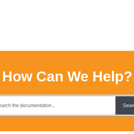
How Can We Help?
Sear