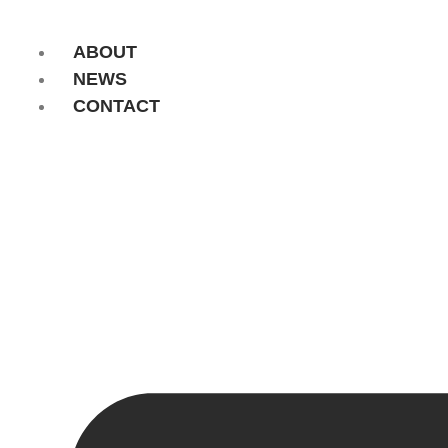
コ
ン
ABOUT
テ
NEWS
ン
CONTACT
ツ
に
ス
キ
ッ
プ